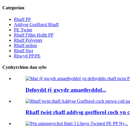
Categorïau
Rhaff PP
Addysg Gorfforol Rhaff
PE Twine
Rhaff Ffilm Hollti PP
Rhaff Polyester
Rhaff neilon
Rhaff Jiwt
Rhwyd PP/PE
Cynhyrchion dan sylw
Defnydd tŷ gwydr amaethyddol...
Rhaff twist rhaff addysg gorfforol coch yn c.