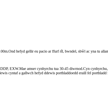
100m.Ond hefyd gellir eu pacio ar ffurf rîl, bwndel, sbŵl ac yna tu a
, DDP, EXW.Mae amser cynhyrchu tua 30-45 diwrnod.Cyn cynhyrchu, ga
ewis cyntaf a gallwch hefyd ddewis porthladdoedd eraill fel porthla