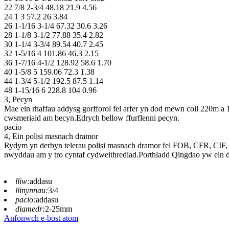
22 7/8 2-3/4 48.18 21.9 4.56
24 1 3 57.2 26 3.84
26 1-1/16 3-1/4 67.32 30.6 3.26
28 1-1/8 3-1/2 77.88 35.4 2.82
30 1-1/4 3-3/4 89.54 40.7 2.45
32 1-5/16 4 101.86 46.3 2.15
36 1-7/16 4-1/2 128.92 58.6 1.70
40 1-5/8 5 159.06 72.3 1.38
44 1-3/4 5-1/2 192.5 87.5 1.14
48 1-15/16 6 228.8 104 0.96
3, Pecyn
Mae ein rhaffau addysg gorfforol fel arfer yn dod mewn coil 220m a 
cwsmeriaid am becyn.Edrych bellow ffurflenni pecyn.
pacio
4, Ein polisi masnach dramor
Rydym yn derbyn telerau polisi masnach dramor fel FOB, CFR, CIF
nwyddau am y tro cyntaf cydweithrediad.Porthladd Qingdao yw ein d
lliw:
addasu
llinynnau:
3/4
pacio:
addasu
diamedr:
2-25mm
Anfonwch e-bost atom