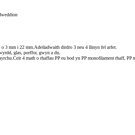
odweddion
o 3 mm i 22 mm.Adeiladwaith dirdro 3 neu 4 llinyn fel arfer.
yrdd, glas, porffor, gwyn a du.
.Ceir 4 math o rhaffau PP eu bod yn PP monofilament rhaff, PP mutifi