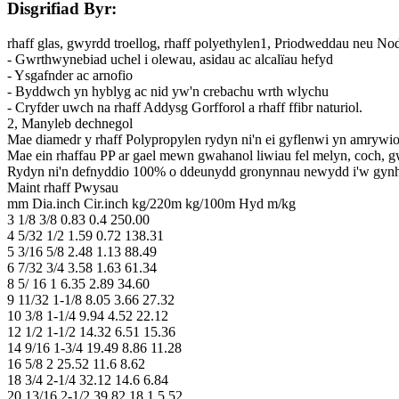
Disgrifiad Byr:
rhaff glas, gwyrdd troellog, rhaff polyethylen1, Priodweddau neu N
- Gwrthwynebiad uchel i olewau, asidau ac alcalïau hefyd
- Ysgafnder ac arnofio
- Byddwch yn hyblyg ac nid yw'n crebachu wrth wlychu
- Cryfder uwch na rhaff Addysg Gorfforol a rhaff ffibr naturiol.
2, Manyleb dechnegol
Mae diamedr y rhaff Polypropylen rydyn ni'n ei gyflenwi yn amrywio 
Mae ein rhaffau PP ar gael mewn gwahanol liwiau fel melyn, coch, gw
Rydyn ni'n defnyddio 100% o ddeunydd gronynnau newydd i'w gynhyrchu
Maint rhaff Pwysau
mm Dia.inch Cir.inch kg/220m kg/100m Hyd m/kg
3 1/8 3/8 0.83 0.4 250.00
4 5/32 1/2 1.59 0.72 138.31
5 3/16 5/8 2.48 1.13 88.49
6 7/32 3/4 3.58 1.63 61.34
8 5/ 16 1 6.35 2.89 34.60
9 11/32 1-1/8 8.05 3.66 27.32
10 3/8 1-1/4 9.94 4.52 22.12
12 1/2 1-1/2 14.32 6.51 15.36
14 9/16 1-3/4 19.49 8.86 11.28
16 5/8 2 25.52 11.6 8.62
18 3/4 2-1/4 32.12 14.6 6.84
20 13/16 2-1/2 39.82 18.1 5.52