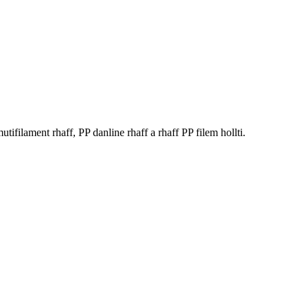
lament rhaff, PP danline rhaff a rhaff PP filem hollti.