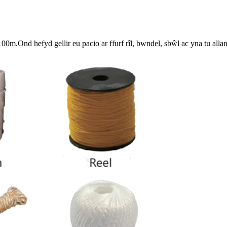
100m.Ond hefyd gellir eu pacio ar ffurf rîl, bwndel, sbŵl ac yna tu a