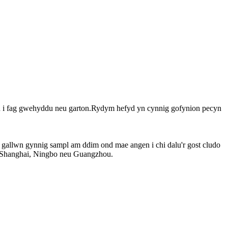
llan i fag gwehyddu neu garton.Rydym hefyd yn cynnig gofynion pecyn
llwn gynnig sampl am ddim ond mae angen i chi dalu'r gost cludo
dd Shanghai, Ningbo neu Guangzhou.