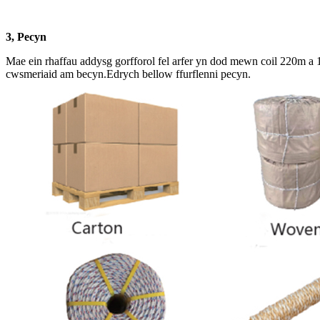
3, Pecyn
Mae ein rhaffau addysg gorfforol fel arfer yn dod mewn coil 220m a 
cwsmeriaid am becyn.Edrych bellow ffurflenni pecyn.