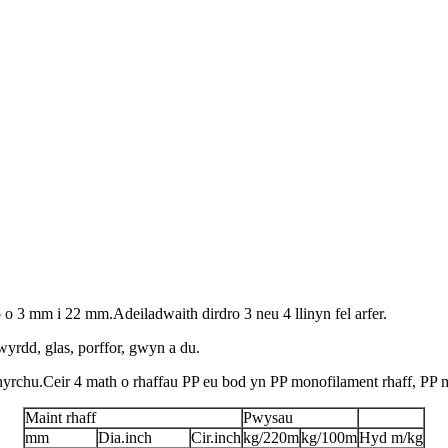
o 3 mm i 22 mm.Adeiladwaith dirdro 3 neu 4 llinyn fel arfer.
yrdd, glas, porffor, gwyn a du.
.Ceir 4 math o rhaffau PP eu bod yn PP monofilament rhaff, PP mutifi
Maint rhaff
Pwysau
mm
Dia.inch
Cir.inch
kg/220m
kg/100m
Hyd m/kg