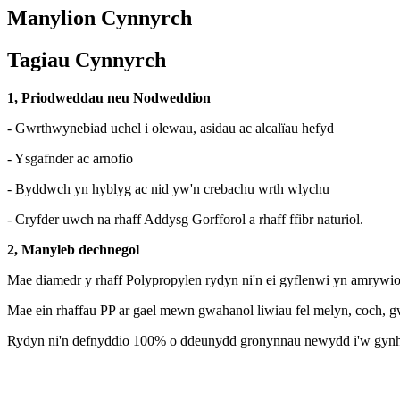
Manylion Cynnyrch
Tagiau Cynnyrch
1, Priodweddau neu Nodweddion
- Gwrthwynebiad uchel i olewau, asidau ac alcalïau hefyd
- Ysgafnder ac arnofio
- Byddwch yn hyblyg ac nid yw'n crebachu wrth wlychu
- Cryfder uwch na rhaff Addysg Gorfforol a rhaff ffibr naturiol.
2, Manyleb dechnegol
Mae diamedr y rhaff Polypropylen rydyn ni'n ei gyflenwi yn amrywio 
Mae ein rhaffau PP ar gael mewn gwahanol liwiau fel melyn, coch, gw
Rydyn ni'n defnyddio 100% o ddeunydd gronynnau newydd i'w gynhyrchu