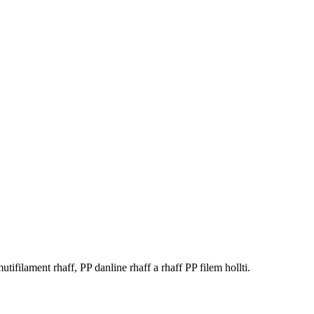
lament rhaff, PP danline rhaff a rhaff PP filem hollti.