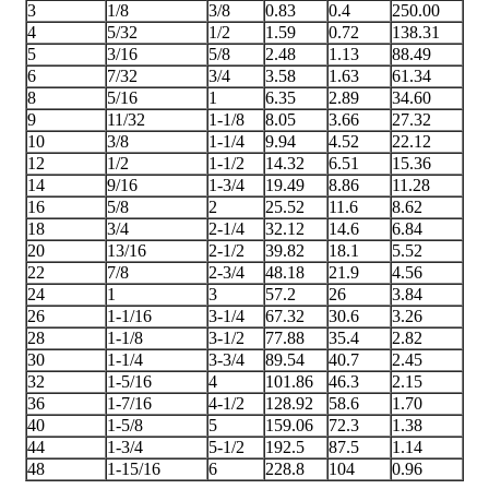
3
1/8
3/8
0.83
0.4
250.00
4
5/32
1/2
1.59
0.72
138.31
5
3/16
5/8
2.48
1.13
88.49
6
7/32
3/4
3.58
1.63
61.34
8
5/16
1
6.35
2.89
34.60
9
11/32
1-1/8
8.05
3.66
27.32
10
3/8
1-1/4
9.94
4.52
22.12
12
1/2
1-1/2
14.32
6.51
15.36
14
9/16
1-3/4
19.49
8.86
11.28
16
5/8
2
25.52
11.6
8.62
18
3/4
2-1/4
32.12
14.6
6.84
20
13/16
2-1/2
39.82
18.1
5.52
22
7/8
2-3/4
48.18
21.9
4.56
24
1
3
57.2
26
3.84
26
1-1/16
3-1/4
67.32
30.6
3.26
28
1-1/8
3-1/2
77.88
35.4
2.82
30
1-1/4
3-3/4
89.54
40.7
2.45
32
1-5/16
4
101.86
46.3
2.15
36
1-7/16
4-1/2
128.92
58.6
1.70
40
1-5/8
5
159.06
72.3
1.38
44
1-3/4
5-1/2
192.5
87.5
1.14
48
1-15/16
6
228.8
104
0.96