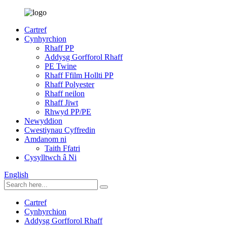
Cartref
Cynhyrchion
Rhaff PP
Addysg Gorfforol Rhaff
PE Twine
Rhaff Ffilm Hollti PP
Rhaff Polyester
Rhaff neilon
Rhaff Jiwt
Rhwyd PP/PE
Newyddion
Cwestiynau Cyffredin
Amdanom ni
Taith Ffatri
Cysylltwch â Ni
English
Cartref
Cynhyrchion
Addysg Gorfforol Rhaff