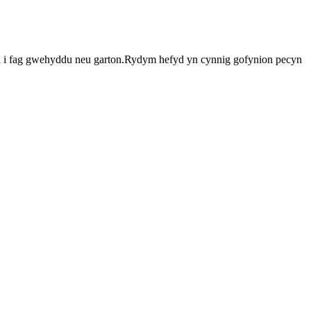
llan i fag gwehyddu neu garton.Rydym hefyd yn cynnig gofynion pecyn