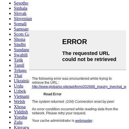
Sesotho
Sinhala
Slovak
Slovenian
Somali
Samoan
Scots Gaelic
Shona
Sindhi
Sundanese
Swahili
Tajik
Tamil
Telugu
Thai
Ukrainian
Urdu
Uzbek
Vietnamese
Welsh
Xhosa
Yiddish
Yoruba
Zulu
Kinyarwanda