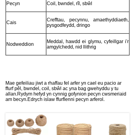
Pecyn
Coil, bwndel, rîl, sbŵl
Crefftau, pecynnu, amaethyddiaeth,
Cais
pysgodfeydd, dringo
Meddal, hawdd ei glymu, cyfeillgar i'r
Nodweddion
amgylchedd, nid llithrig
Pecyn
Mae gefeiliau jiwt a rhaffau fel arfer yn cael eu pacio ar
ffurf pêl, bwndel, coil, sbŵl ac yna bag gwehyddu y tu
allan.Rydym hefyd yn cynnig gofynion pecyn cwsmeriaid
am becyn.Edrych islaw ffurflenni pecyn arferol.