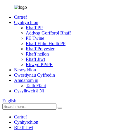
Cartref
Cynhyrchion
Rhaff PP
Addysg Gorfforol Rhaff
PE Twine
Rhaff Ffilm Hollti PP
Rhaff Polyester
Rhaff neilon
Rhaff Jiwt
Rhwyd PP/PE
Newyddion
Cwestiynau Cyffredin
Amdanom ni
Taith Ffatri
Cysylltwch â Ni
English
Cartref
Cynhyrchion
Rhaff Jiwt