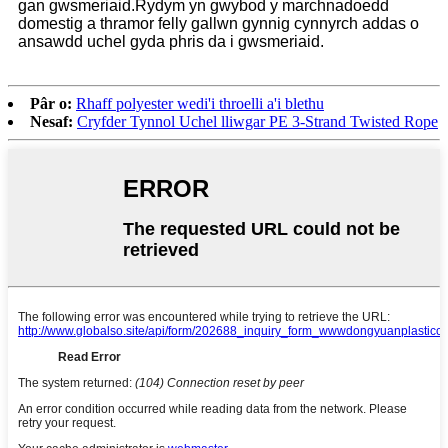
gan gwsmeriaid.Rydym yn gwybod y marchnadoedd
domestig a thramor felly gallwn gynnig cynnyrch addas o
ansawdd uchel gyda phris da i gwsmeriaid.
Pâr o:
Rhaff polyester wedi'i throelli a'i blethu
Nesaf:
Cryfder Tynnol Uchel lliwgar PE 3-Strand Twisted Rope