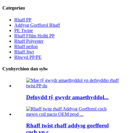
Categorïau
Rhaff PP
Addysg Gorfforol Rhaff
PE Twine
Rhaff Ffilm Hollti PP
Rhaff Polyester
Rhaff neilon
Rhaff Jiwt
Rhwyd PP/PE
Cynhyrchion dan sylw
Defnydd tŷ gwydr amaethyddol...
Rhaff twist rhaff addysg gorfforol
coch yn c...