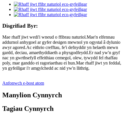
Disgrifiad Byr:
Mae rhaff jiwt wedi'i wneud o ffibrau naturiol.Mae'n elfennau
addurnol anhygoel ar gyfer desigen mewnol yn ogystal â dylunio
awyr agored.Ac eithrio crefftau, fe'i defnyddir yn helaeth mewn
gardd, deciau, amaethyddiaeth a physgodfeydd.Er nad yw'n gryf
nac yn gwrthsefyll effeithiau cemegol, olew, tywydd fel rhaffau
poly, mae ganddo ei ragoriaethau ei hun.Mae rhaff jiwt yn feddal,
yn gyfeillgar i'r amgylchedd ac nid yw'n llithrig.
Anfonwch e-bost atom
Manylion Cynnyrch
Tagiau Cynnyrch
Manyleb dechnegol