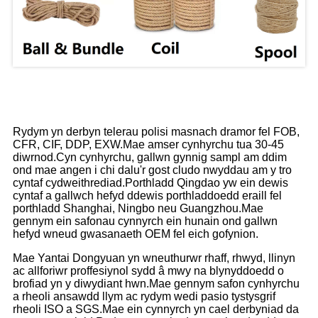
Ein polisi masnach dramor
Rydym yn derbyn telerau polisi masnach dramor fel FOB,
CFR, CIF, DDP, EXW.Mae amser cynhyrchu tua 30-45
diwrnod.Cyn cynhyrchu, gallwn gynnig sampl am ddim
ond mae angen i chi dalu'r gost cludo nwyddau am y tro
cyntaf cydweithrediad.Porthladd Qingdao yw ein dewis
cyntaf a gallwch hefyd ddewis porthladdoedd eraill fel
porthladd Shanghai, Ningbo neu Guangzhou.Mae
gennym ein safonau cynnyrch ein hunain ond gallwn
hefyd wneud gwasanaeth OEM fel eich gofynion.
Mae Yantai Dongyuan yn wneuthurwr rhaff, rhwyd, llinyn
ac allforiwr proffesiynol sydd â mwy na blynyddoedd o
brofiad yn y diwydiant hwn.Mae gennym safon cynhyrchu
a rheoli ansawdd llym ac rydym wedi pasio tystysgrif
rheoli ISO a SGS.Mae ein cynnyrch yn cael derbyniad da