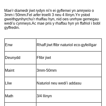
Mae'r diamedr jiwt rydyn ni'n ei gyflenwi yn amrywio o
3mm i 50mm.Fel arfer troelli 3 neu 4 llinyn.Yn ystod
gweithgynhyrchu'r rhaffau hyn, nid oes unrhyw gemegau
wedi'u cynnwys.Ac mae pris y rhaffau hyn yn ffafriol i bobl
gyffredin.
Enw
Rhaff jiwt ffibr naturiol eco-gyfeillgar
Deunydd
Ffibr jiwt
Maint
3mm-50mm
Lliw
Naturiol neu wedi'i addasu
Math
3/4 llinyn