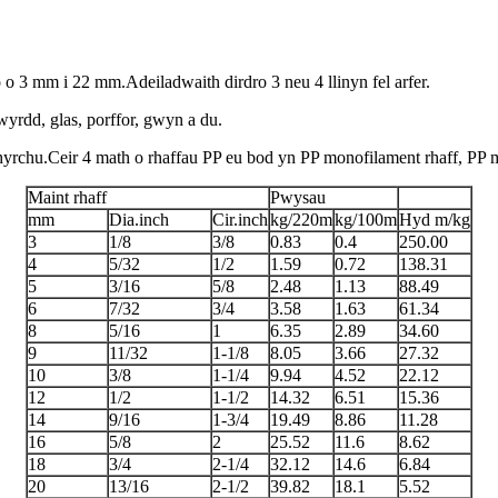
o 3 mm i 22 mm.Adeiladwaith dirdro 3 neu 4 llinyn fel arfer.
yrdd, glas, porffor, gwyn a du.
.Ceir 4 math o rhaffau PP eu bod yn PP monofilament rhaff, PP mutifi
Maint rhaff
Pwysau
mm
Dia.inch
Cir.inch
kg/220m
kg/100m
Hyd m/kg
3
1/8
3/8
0.83
0.4
250.00
4
5/32
1/2
1.59
0.72
138.31
5
3/16
5/8
2.48
1.13
88.49
6
7/32
3/4
3.58
1.63
61.34
8
5/16
1
6.35
2.89
34.60
9
11/32
1-1/8
8.05
3.66
27.32
10
3/8
1-1/4
9.94
4.52
22.12
12
1/2
1-1/2
14.32
6.51
15.36
14
9/16
1-3/4
19.49
8.86
11.28
16
5/8
2
25.52
11.6
8.62
18
3/4
2-1/4
32.12
14.6
6.84
20
13/16
2-1/2
39.82
18.1
5.52