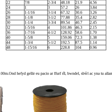
22
7/8
2-3/4
48.18
21.9
4.56
24
1
3
57.2
26
3.84
26
1-1/16
3-1/4
67.32
30.6
3.26
28
1-1/8
3-1/2
77.88
35.4
2.82
30
1-1/4
3-3/4
89.54
40.7
2.45
32
1-5/16
4
101.86
46.3
2.15
36
1-7/16
4-1/2
128.92
58.6
1.70
40
1-5/8
5
159.06
72.3
1.38
44
1-3/4
5-1/2
192.5
87.5
1.14
48
1-15/16
6
228.8
104
0.96
100m.Ond hefyd gellir eu pacio ar ffurf rîl, bwndel, sbŵl ac yna tu a