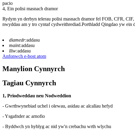
pacio
4, Ein polisi masnach dramor
Rydym yn derbyn telerau polisi masnach dramor fel FOB, CFR, CIF
nwyddau am y tro cyntaf cydweithrediad.Porthladd Qingdao yw ein d
diamedr:
addasu
maint:
addasu
lliw:
addasu
Anfonwch e-bost atom
Manylion Cynnyrch
Tagiau Cynnyrch
1, Priodweddau neu Nodweddion
- Gwrthwynebiad uchel i olewau, asidau ac alcalïau hefyd
- Ysgafnder ac arnofio
- Byddwch yn hyblyg ac nid yw'n crebachu wrth wlychu