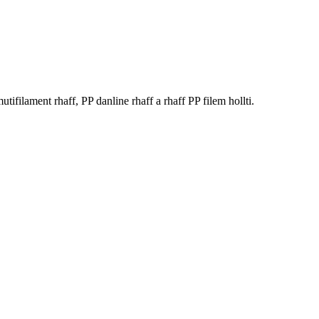
lament rhaff, PP danline rhaff a rhaff PP filem hollti.