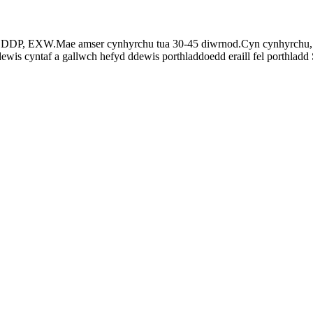
, DDP, EXW.Mae amser cynhyrchu tua 30-45 diwrnod.Cyn cynhyrchu, ga
ewis cyntaf a gallwch hefyd ddewis porthladdoedd eraill fel porthla