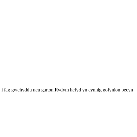
llan i fag gwehyddu neu garton.Rydym hefyd yn cynnig gofynion pecyn