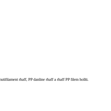
lament rhaff, PP danline rhaff a rhaff PP filem hollti.