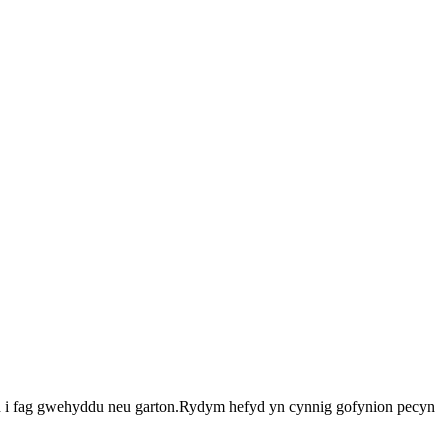
llan i fag gwehyddu neu garton.Rydym hefyd yn cynnig gofynion pecyn