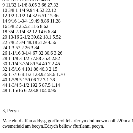
9 11/32 1-1/8 8.05 3.66 27.32
10 3/8 1-1/4 9.94 4.52 22.12
12 1/2 1-1/2 14.32 6.51 15.36
14 9/16 1-3/4 19.49 8.86 11.28
16 5/8 2 25.52 11.6 8.62
18 3/4 2-1/4 32.12 14.6 6.84
20 13/16 2-1/2 39.82 18.1 5.52
22 7/8 2-3/4 48.18 21.9 4.56
24 1 3 57.2 26 3.84
26 1-1/16 3-1/4 67.32 30.6 3.26
28 1-1/8 3-1/2 77.88 35.4 2.82
30 1-1/4 3-3/4 89.54 40.7 2.45
32 1-5/16 4 101.86 46.3 2.15
36 1-7/16 4-1/2 128.92 58.6 1.70
40 1-5/8 5 159.06 72.3 1.38
44 1-3/4 5-1/2 192.5 87.5 1.14
48 1-15/16 6 228.8 104 0.96
3, Pecyn
Mae ein rhaffau addysg gorfforol fel arfer yn dod mewn coil 220m a 
cwsmeriaid am becyn.Edrych bellow ffurflenni pecyn.