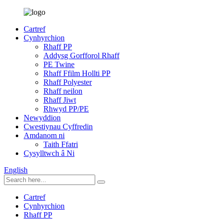
Cartref
Cynhyrchion
Rhaff PP
Addysg Gorfforol Rhaff
PE Twine
Rhaff Ffilm Hollti PP
Rhaff Polyester
Rhaff neilon
Rhaff Jiwt
Rhwyd PP/PE
Newyddion
Cwestiynau Cyffredin
Amdanom ni
Taith Ffatri
Cysylltwch â Ni
English
Cartref
Cynhyrchion
Rhaff PP