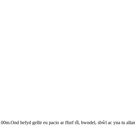
100m.Ond hefyd gellir eu pacio ar ffurf rîl, bwndel, sbŵl ac yna tu a