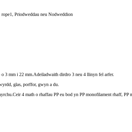
ylen rope1, Priodweddau neu Nodweddion
o 3 mm i 22 mm.Adeiladwaith dirdro 3 neu 4 llinyn fel arfer.
yrdd, glas, porffor, gwyn a du.
.Ceir 4 math o rhaffau PP eu bod yn PP monofilament rhaff, PP mutifi