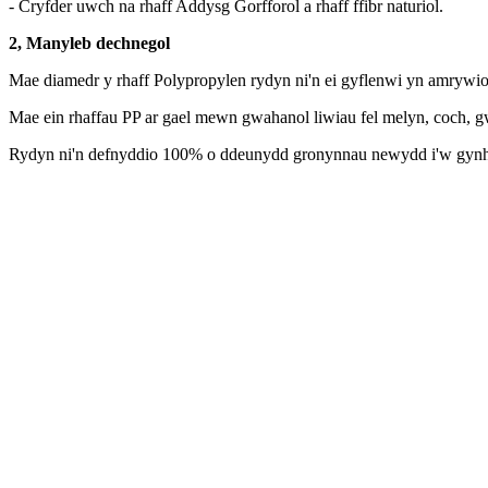
- Cryfder uwch na rhaff Addysg Gorfforol a rhaff ffibr naturiol.
2, Manyleb dechnegol
Mae diamedr y rhaff Polypropylen rydyn ni'n ei gyflenwi yn amrywio 
Mae ein rhaffau PP ar gael mewn gwahanol liwiau fel melyn, coch, gw
Rydyn ni'n defnyddio 100% o ddeunydd gronynnau newydd i'w gynhyrchu