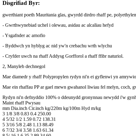
Disgrifiad Byr:
gwerthiant poeth Mauritania glas, gwyrdd dirdro rhaff pe, polyeth
- Gwrthwynebiad uchel i olewau, asidau ac alcalïau hefyd
- Ysgafnder ac arnofio
- Byddwch yn hyblyg ac nid yw'n crebachu wrth wlychu
- Cryfder uwch na rhaff Addysg Gorfforol a rhaff ffibr naturiol.
2, Manyleb dechnegol
Mae diamedr y rhaff Polypropylen rydyn ni'n ei gyflenwi yn amrywio 
Mae ein rhaffau PP ar gael mewn gwahanol liwiau fel melyn, coch, gw
Rydyn ni'n defnyddio 100% o ddeunydd gronynnau newydd i'w gynhyrchu
Maint rhaff Pwysau
mm Dia.inch Cir.inch kg/220m kg/100m Hyd m/kg
3 1/8 3/8 0.83 0.4 250.00
4 5/32 1/2 1.59 0.72 138.31
5 3/16 5/8 2.48 1.13 88.49
6 7/32 3/4 3.58 1.63 61.34
8 5/ 16 1 6.35 2.89 34.60