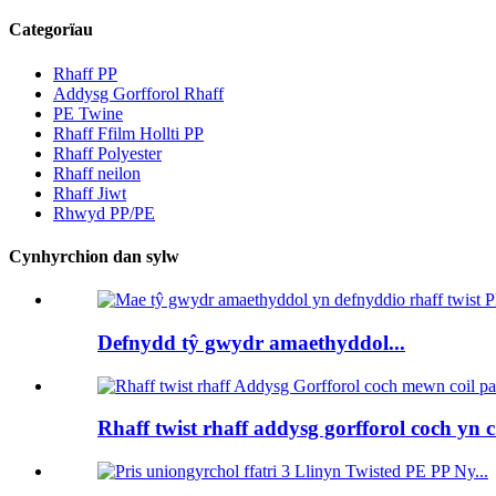
Categorïau
Rhaff PP
Addysg Gorfforol Rhaff
PE Twine
Rhaff Ffilm Hollti PP
Rhaff Polyester
Rhaff neilon
Rhaff Jiwt
Rhwyd PP/PE
Cynhyrchion dan sylw
Defnydd tŷ gwydr amaethyddol...
Rhaff twist rhaff addysg gorfforol coch yn c.