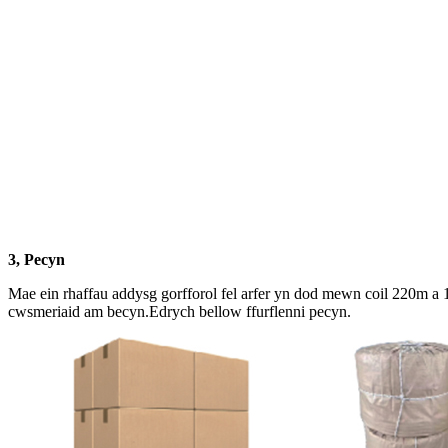
3, Pecyn
Mae ein rhaffau addysg gorfforol fel arfer yn dod mewn coil 220m a 
cwsmeriaid am becyn.Edrych bellow ffurflenni pecyn.